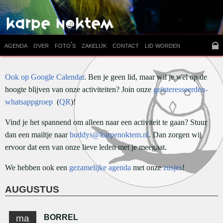
agenda
over
foto's
zakelijk
contact
lid worden
Ook op Google Calendar
. Ben je geen lid, maar wil je wel op de
hoogte blijven van onze activiteiten? Join onze
geïnteresseerden-
whatsappgroep
QR
!
Vind je het spannend om alleen naar een activiteit te gaan? Stuur
dan een mailtje naar
buddys@karpenoktem.nl
. Dan zorgen wij
ervoor dat een van onze lieve leden met je meegaat.
We hebben ook een
gezamelijke agenda
met onze
zusjes
!
AUGUSTUS
ma
BORREL