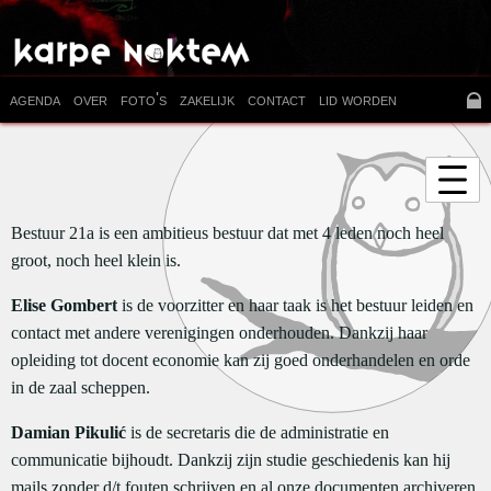
agenda
over
foto's
zakelijk
contact
lid worden
Bestuur 21a is een ambitieus bestuur dat met 4 leden noch heel
groot, noch heel klein is.
Elise Gombert
is de voorzitter en haar taak is het bestuur leiden en
contact met andere verenigingen onderhouden. Dankzij haar
opleiding tot docent economie kan zij goed onderhandelen en orde
in de zaal scheppen.
Damian Pikulić
is de secretaris die de administratie en
communicatie bijhoudt. Dankzij zijn studie geschiedenis kan hij
mails zonder d/t fouten schrijven en al onze documenten archiveren.